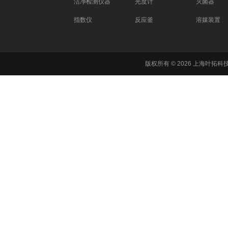
洁净检测仪器
光度计
灭菌器
指数仪
反应釜
溶媒装置
版权所有 © 2026 上海叶拓