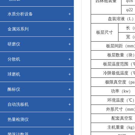
西林瓶装量
φ1
φ2
水质分析设备
+
盘装溶液
（
L
长（
金属浴系列
+
板层尺寸
宽（
研磨仪
+
板层间距（mm
板层数量
（
块
分散机
+
板层温度范围（
冷阱最低温度（
球磨机
+
极限真空度
（
p
酶标仪
+
功率
（
kw）
环境温度（
℃
自动洗板机
+
外形尺寸
（
mm
配套真空泵
热量检测仪
+
主机
重量（kg
菌落计数器
+