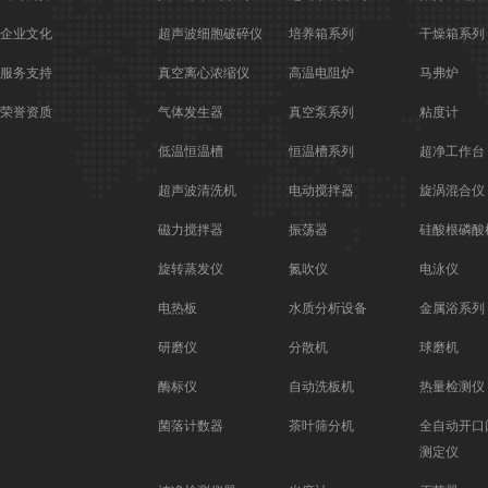
企业文化
超声波细胞破碎仪
培养箱系列
干燥箱系列
服务支持
真空离心浓缩仪
高温电阻炉
马弗炉
荣誉资质
气体发生器
真空泵系列
粘度计
低温恒温槽
恒温槽系列
超净工作台
超声波清洗机
电动搅拌器
旋涡混合仪
磁力搅拌器
振荡器
硅酸根磷酸
旋转蒸发仪
氮吹仪
电泳仪
电热板
水质分析设备
金属浴系列
研磨仪
分散机
球磨机
酶标仪
自动洗板机
热量检测仪
菌落计数器
茶叶筛分机
全自动开口
测定仪