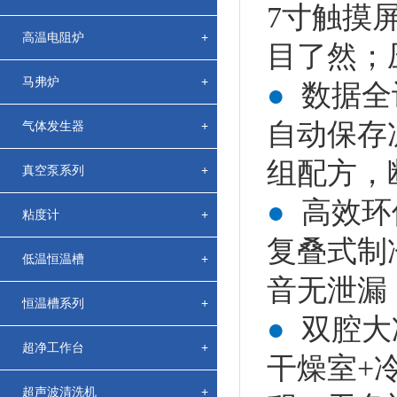
7寸触摸
高温电阻炉
+
目了然；
马弗炉
+
●
数据全
自动保存
气体发生器
+
组配方，
真空泵系列
+
●
高效环
粘度计
+
复叠式制
低温恒温槽
+
音无泄漏
恒温槽系列
+
●
双腔大
超净工作台
+
干燥室+
超声波清洗机
+