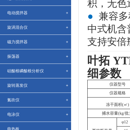
积，无色
电动搅拌器
+
●
兼容多
中式机含
旋涡混合仪
+
支持安倍
磁力搅拌器
+
振荡器
+
叶拓 YT
细参数
硅酸根磷酸根分析仪
+
仪器型号
旋转蒸发仪
+
仪器规格
氮吹仪
+
冻干面积(
㎡
)
捕水容量(kg/批
电泳仪
+
φ
12
电热板
+