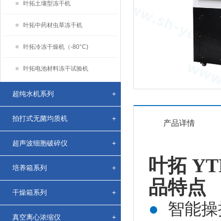
■
叶拓土壤型冻干机
■
叶拓中药材虫草冻干机
■
叶拓冷冻干燥机（-80°C)
■
叶拓电池材料冻干试验机
超纯水机系列
+
拍打式无菌均质机
+
产品详情
超声波细胞破碎仪
+
叶拓 YT
培养箱系列
+
品特点
干燥箱系列
+
●
智能操
真空离心浓缩仪
+