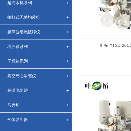
超纯水机系列
+
拍打式无菌均质机
+
超声波细胞破碎仪
+
叶拓 YTSD-20
培养箱系列
+
干燥箱系列
+
真空离心浓缩仪
+
高温电阻炉
+
马弗炉
+
气体发生器
+