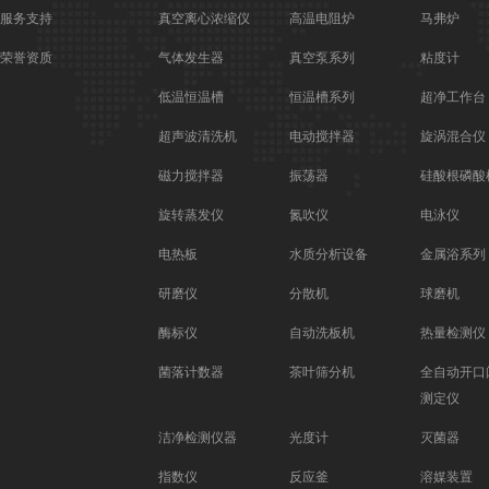
服务支持
真空离心浓缩仪
高温电阻炉
马弗炉
荣誉资质
气体发生器
真空泵系列
粘度计
低温恒温槽
恒温槽系列
超净工作台
超声波清洗机
电动搅拌器
旋涡混合仪
磁力搅拌器
振荡器
硅酸根磷酸
旋转蒸发仪
氮吹仪
电泳仪
电热板
水质分析设备
金属浴系列
研磨仪
分散机
球磨机
酶标仪
自动洗板机
热量检测仪
菌落计数器
茶叶筛分机
全自动开口
测定仪
洁净检测仪器
光度计
灭菌器
指数仪
反应釜
溶媒装置