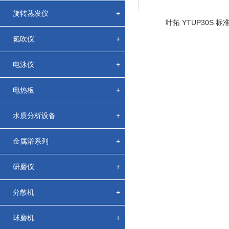
旋转蒸发仪
+
叶拓 YTUP30S 
氮吹仪
+
电泳仪
+
电热板
+
水质分析设备
+
金属浴系列
+
研磨仪
+
分散机
+
球磨机
+