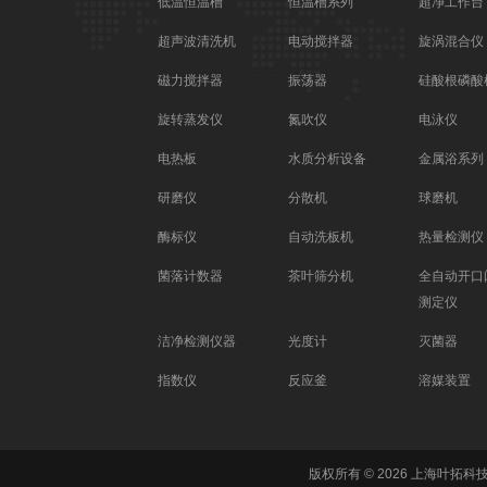
低温恒温槽
恒温槽系列
超净工作台
超声波清洗机
电动搅拌器
旋涡混合仪
磁力搅拌器
振荡器
硅酸根磷酸
旋转蒸发仪
氮吹仪
电泳仪
电热板
水质分析设备
金属浴系列
研磨仪
分散机
球磨机
酶标仪
自动洗板机
热量检测仪
菌落计数器
茶叶筛分机
全自动开口
测定仪
洁净检测仪器
光度计
灭菌器
指数仪
反应釜
溶媒装置
版权所有 © 2026 上海叶拓