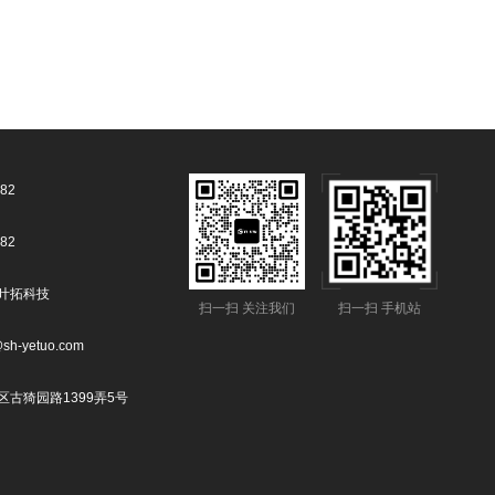
82
82
叶拓科技
扫一扫 关注我们
扫一扫 手机站
-yetuo.com
古猗园路1399弄5号