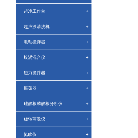
超净工作台
+
超声波清洗机
+
电动搅拌器
+
旋涡混合仪
+
磁力搅拌器
+
振荡器
+
硅酸根磷酸根分析仪
+
旋转蒸发仪
+
氮吹仪
+