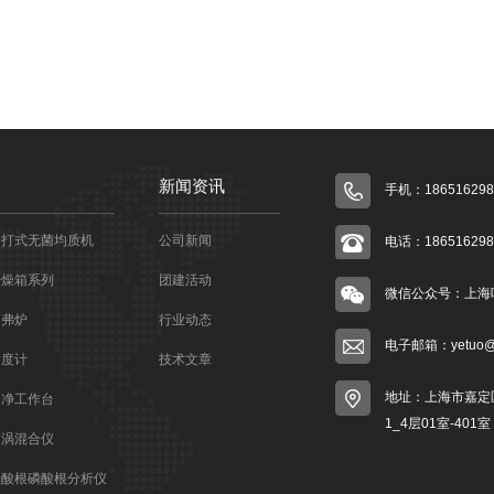
新闻资讯
手机：186516298
拍打式无菌均质机
公司新闻
电话：186516298
干燥箱系列
团建活动
微信公众号：上海
马弗炉
行业动态
电子邮箱：yetuo@sh
粘度计
技术文章
地址：上海市嘉定区
超净工作台
1_4层01室-401室
旋涡混合仪
硅酸根磷酸根分析仪