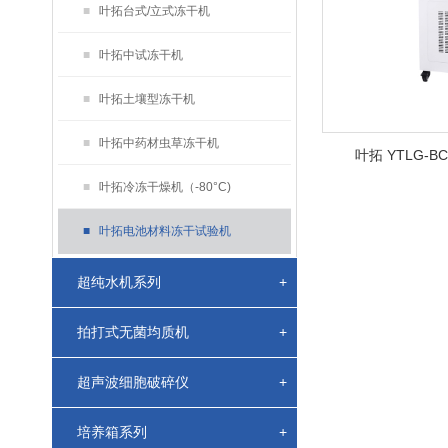
■
叶拓台式/立式冻干机
■
叶拓中试冻干机
■
叶拓土壤型冻干机
■
叶拓中药材虫草冻干机
叶拓 YTLG-
■
叶拓冷冻干燥机（-80°C)
■
叶拓电池材料冻干试验机
超纯水机系列
+
拍打式无菌均质机
+
超声波细胞破碎仪
+
培养箱系列
+