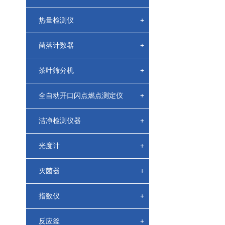
热量检测仪
+
菌落计数器
+
茶叶筛分机
+
全自动开口闪点燃点测定仪
+
洁净检测仪器
+
光度计
+
灭菌器
+
指数仪
+
反应釜
+