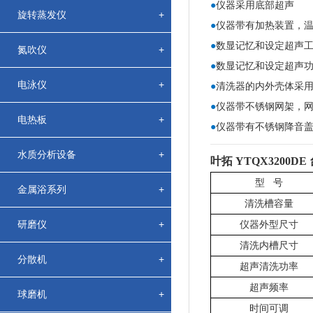
●
仪器采用底部超声
旋转蒸发仪
+
●
仪器带有加热装置，温
●
数显记忆和设定超声工
氮吹仪
+
●
数显记忆和设定超声功率
电泳仪
+
●
清洗器的内外壳体采用
●
仪器带不锈钢网架，
电热板
+
●
仪器带有不锈钢降音
水质分析设备
+
叶拓 YTQX3200
型
号
金属浴系列
+
清洗槽容量
研磨仪
+
仪器外型尺寸
清洗内槽尺寸
分散机
+
超声清洗功率
超声频率
球磨机
+
时间可调