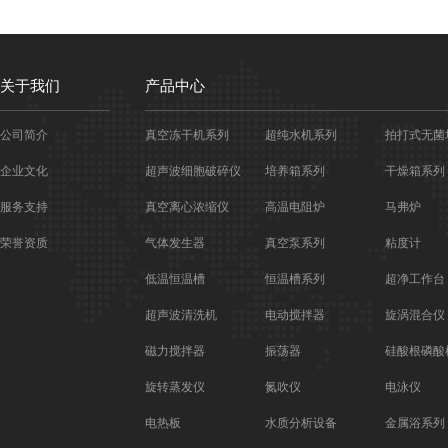
关于我们
产品中心
公司简介
真空冻干机系列
超纯水机系列
拍打式无菌
企业文化
超声波细胞破碎仪
培养箱系列
干燥箱系列
服务支持
真空离心浓缩仪
高温电阻炉
马弗炉
荣誉资质
气体发生器
真空泵系列
粘度计
低温恒温槽
恒温槽系列
超净工作台
超声波清洗机
电动搅拌器
旋涡混合仪
磁力搅拌器
振荡器
硅酸根磷酸
旋转蒸发仪
氮吹仪
电泳仪
电热板
水质分析设备
金属浴系列